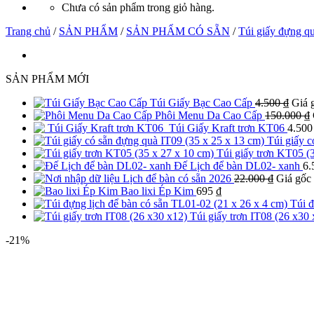
Chưa có sản phẩm trong giỏ hàng.
Trang chủ
/
SẢN PHẨM
/
SẢN PHẨM CÓ SẴN
/
Túi giấy đựng q
SẢN PHẨM MỚI
Túi Giấy Bạc Cao Cấp
4.500
₫
Giá g
Phôi Menu Da Cao Cấp
150.000
₫
Túi Giấy Kraft trơn KT06
4.50
Túi giấy c
Túi giấy trơn KT05 (
Đế Lịch để bàn DL02- xanh
6.
Lịch để bàn có sẵn 2026
22.000
₫
Giá gốc 
Bao lixi Ép Kim
695
₫
Túi đ
Túi giấy trơn IT08 (26 x30 
-21%