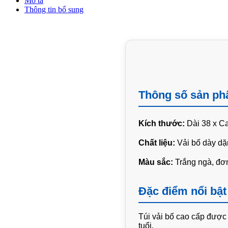
Mô tả
Thông tin bổ sung
Thông số sản p
Kích thước:
Dài 38 x C
Chất liệu:
Vải bố dày dặ
Màu sắc:
Trắng ngà, đơn
Đặc điểm nổi bậ
Túi vải bố cao cấp được 
tuổi.