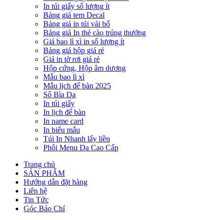
In túi giấy số lượng ít
Bảng giá tem Decal
Bảng giá in túi vải bố
Bảng giá In thẻ cào trúng thưởng
Giá bao lì xì in số lượng ít
Bảng giá hộp giá rẻ
Giá in tờ rơi giá rẻ
Hộp cứng, Hộp âm dương
Mẫu bao lì xì
Mẫu lịch để bàn 2025
Sổ Bìa Da
In túi giấy
In lịch để bàn
In name card
In biểu mẫu
Túi In Nhanh lấy liền
Phôi Menu Da Cao Cấp
Trang chủ
SẢN PHẨM
Hướng dẫn đặt hàng
Liên hệ
Tin Tức
Góc Báo Chí