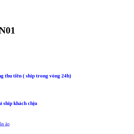
ON01
g thu tiền ( ship trong vòng 24h)
í ship khách chịu
ần áo