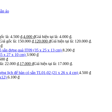
uần áo
ốc là: 4.500 ₫.
4.000
₫
Giá hiện tại là: 4.000 ₫.
Giá gốc là: 150.000 ₫.
120.000
₫
Giá hiện tại là: 120.000 ₫.
0
₫
ó sẵn đựng quà IT09 (35 x 25 x 13 cm)
8.200
₫
35 x 27 x 10 cm)
3.900
₫
500
₫
là: 22.000 ₫.
17.000
₫
Giá hiện tại là: 17.000 ₫.
ựng lịch để bàn có sẵn TL01-02 (21 x 26 x 4 cm)
4.500
₫
x12)
6.100
₫