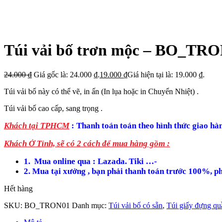
Túi vải bố trơn mộc – BO_TR
24.000
₫
Giá gốc là: 24.000 ₫.
19.000
₫
Giá hiện tại là: 19.000 ₫.
Túi vải bố này có thể vẽ, in ấn (In lụa hoặc in Chuyển Nhiệt) .
Túi vải bố cao cấp, sang trọng .
Khách tại TPHCM
: Thanh toán toán theo hình thức giao hàn
Khách Ở Tỉnh, sẽ có 2 cách để mua hàng gồm
:
1. Mua online qua : Lazada. Tiki …-
2. Mua tại xưởng , bạn phải thanh toán trước 100%, ph
Hết hàng
SKU:
BO_TRON01
Danh mục:
Túi vải bố có sẵn
,
Túi giấy đựng qu