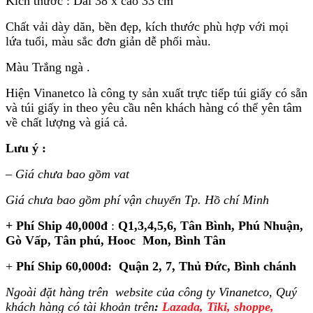
Kích thước : Dài 38 x cao 33 cm
Chất vải dày dăn, bền đẹp, kích thước phù hợp với mọi
lứa tuổi, màu sắc đơn giản dễ phối màu.
Màu Trắng ngà .
Hiện Vinanetco là công ty sản xuất trực tiếp túi giấy có sẵn
và túi giấy in theo yêu cầu nên khách hàng có thể yên tâm
về chất lượng và giá cả.
Lưu ý :
–
Giá chưa bao gồm vat
Giá chưa bao gồm phí vận chuyển Tp. Hồ chí Minh
+ Phí Ship 40,000đ
:
Q1,3,4,5,6, Tân Bình, Phú Nhuận,
Gò Vấp, Tân phú, Hooc Mon, Bình Tân
+
Phí Ship 60,000đ: Quận 2, 7, Thủ Đức, Bình chánh
Ngoài đặt hàng trên website của công ty Vinanetco, Quý
khách hàng có tài khoản trên
:
Lazada, Tiki, shoppe,