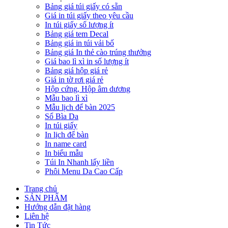
Bảng giá túi giấy có sẵn
Giá in túi giấy theo yêu cầu
In túi giấy số lượng ít
Bảng giá tem Decal
Bảng giá in túi vải bố
Bảng giá In thẻ cào trúng thưởng
Giá bao lì xì in số lượng ít
Bảng giá hộp giá rẻ
Giá in tờ rơi giá rẻ
Hộp cứng, Hộp âm dương
Mẫu bao lì xì
Mẫu lịch để bàn 2025
Sổ Bìa Da
In túi giấy
In lịch để bàn
In name card
In biểu mẫu
Túi In Nhanh lấy liền
Phôi Menu Da Cao Cấp
Trang chủ
SẢN PHẨM
Hướng dẫn đặt hàng
Liên hệ
Tin Tức