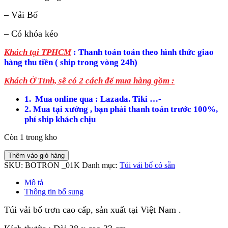
– Vải Bố
– Có khóa kéo
Khách tại TPHCM
: Thanh toán toán theo hình thức giao
hàng thu tiền ( ship trong vòng 24h)
Khách Ở Tỉnh, sẽ có 2 cách để mua hàng gồm
:
1. Mua online qua : Lazada. Tiki …-
2. Mua tại xưởng , bạn phải thanh toán trước 100%,
phí ship khách chịu
Còn 1 trong kho
Thêm vào giỏ hàng
SKU:
BOTRON _01K
Danh mục:
Túi vải bố có sẵn
Mô tả
Thông tin bổ sung
Túi vải bố trơn cao cấp, sản xuất tại Việt Nam .