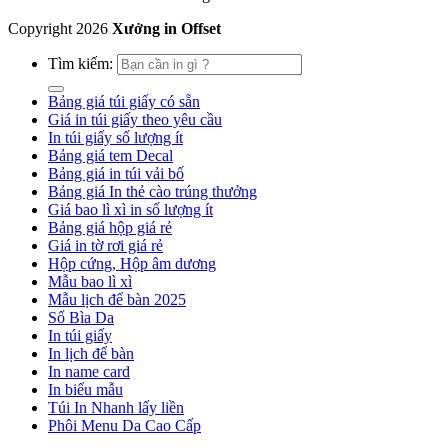
Copyright
2026
Xưởng in Offset
Tìm kiếm:
Bảng giá túi giấy có sẵn
Giá in túi giấy theo yêu cầu
In túi giấy số lượng ít
Bảng giá tem Decal
Bảng giá in túi vải bố
Bảng giá In thẻ cào trúng thưởng
Giá bao lì xì in số lượng ít
Bảng giá hộp giá rẻ
Giá in tờ rơi giá rẻ
Hộp cứng, Hộp âm dương
Mẫu bao lì xì
Mẫu lịch để bàn 2025
Sổ Bìa Da
In túi giấy
In lịch để bàn
In name card
In biểu mẫu
Túi In Nhanh lấy liền
Phôi Menu Da Cao Cấp