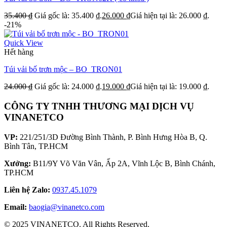
35.400
₫
Giá gốc là: 35.400 ₫.
26.000
₫
Giá hiện tại là: 26.000 ₫.
-21%
Quick View
Hết hàng
Túi vải bố trơn mộc – BO_TRON01
24.000
₫
Giá gốc là: 24.000 ₫.
19.000
₫
Giá hiện tại là: 19.000 ₫.
CÔNG TY TNHH THƯƠNG MẠI DỊCH VỤ
VINANETCO
VP:
221/251/3D Đường Bình Thành, P. Bình Hưng Hòa B, Q.
Bình Tân, TP.HCM
Xưởng:
B11/9Y Võ Văn Vân, Ấp 2A, Vĩnh Lộc B, Bình Chánh,
TP.HCM
Liên hệ Zalo:
0937.45.1079
Email:
baogia@vinanetco.com
© 2025 VINANETCO. All Rights Reserved.