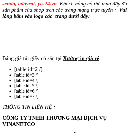
sendo, adayroi, yes24.vn
Khách hàng
có
thể mua đầy đủ
sản phẩm của shop trên các trang mạng trực tuyến :
Vui
lòng bấm vào logo các trang dưới đây:
Bảng giá túi giấy có sẵn tại
Xưởng in giá rẻ
[table id=2 /]
[table id=3 /]
[table id=4 /]
[table id=5 /]
[table id=6 /]
[table id=7 /]
THÔNG TIN LIÊN HỆ :
CÔNG TY TNHH THƯƠNG MẠI DỊCH VỤ
VINANETCO