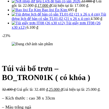
Lịch để bàn có sẵn 2026
22.000
₫
Giá
gốc là: 22.000 ₫.
17.000
₫
Giá hiện tại là: 17.000 ₫.
Bao lixi Ép Kim
695
₫
Túi
đựng lịch để bàn có sẵn TL01-02 (21 x 26 x 4 cm)
4.500
₫
Túi giấy trơn IT08 (26
x30 x12)
6.100
₫
-23%
Túi vải bố trơn –
BO_TRON01K ( có khóa )
32.400
₫
Giá gốc là: 32.400 ₫.
25.000
₫
Giá hiện tại là: 25.000 ₫.
– Kích thước : cao 38 x 33cm
– Màu trắng ngà