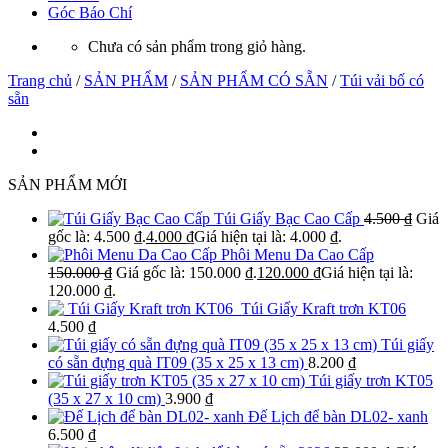
Góc Báo Chí
Chưa có sản phẩm trong giỏ hàng.
Trang chủ
/
SẢN PHẨM
/
SẢN PHẨM CÓ SẴN
/
Túi vải bố có
sẵn
SẢN PHẨM MỚI
Túi Giấy Bạc Cao Cấp
4.500
₫
Giá
gốc là: 4.500 ₫.
4.000
₫
Giá hiện tại là: 4.000 ₫.
Phôi Menu Da Cao Cấp
150.000
₫
Giá gốc là: 150.000 ₫.
120.000
₫
Giá hiện tại là:
120.000 ₫.
Túi Giấy Kraft trơn KT06
4.500
₫
Túi giấy
có sẵn đựng quà IT09 (35 x 25 x 13 cm)
8.200
₫
Túi giấy trơn KT05
(35 x 27 x 10 cm)
3.900
₫
Đế Lịch để bàn DL02- xanh
6.500
₫