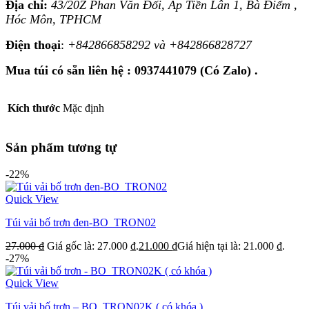
Địa chỉ:
43/20Z Phan Văn Đối, Ấp Tiền Lân 1, Bà Điểm ,
Hóc Môn, TPHCM
Điện thoại
:
+842866858292 và +842866828727
Mua túi có sẵn liên hệ : 0937441079 (Có Zalo) .
Kích thước
Mặc định
Sản phẩm tương tự
-22%
Quick View
Túi vải bố trơn đen-BO_TRON02
27.000
₫
Giá gốc là: 27.000 ₫.
21.000
₫
Giá hiện tại là: 21.000 ₫.
-27%
Quick View
Túi vải bố trơn – BO_TRON02K ( có khóa )