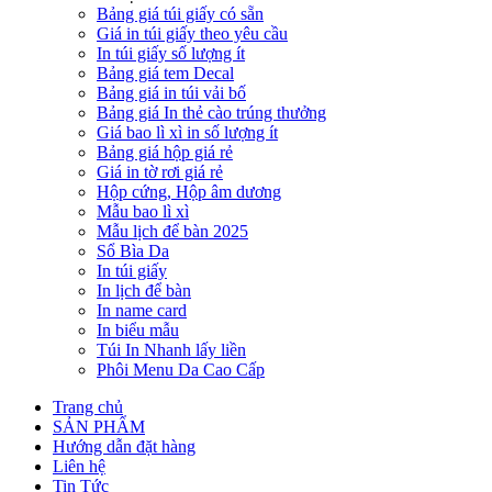
Bảng giá túi giấy có sẵn
Giá in túi giấy theo yêu cầu
In túi giấy số lượng ít
Bảng giá tem Decal
Bảng giá in túi vải bố
Bảng giá In thẻ cào trúng thưởng
Giá bao lì xì in số lượng ít
Bảng giá hộp giá rẻ
Giá in tờ rơi giá rẻ
Hộp cứng, Hộp âm dương
Mẫu bao lì xì
Mẫu lịch để bàn 2025
Sổ Bìa Da
In túi giấy
In lịch để bàn
In name card
In biểu mẫu
Túi In Nhanh lấy liền
Phôi Menu Da Cao Cấp
Trang chủ
SẢN PHẨM
Hướng dẫn đặt hàng
Liên hệ
Tin Tức