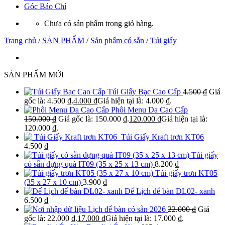
Góc Báo Chí
Chưa có sản phẩm trong giỏ hàng.
Trang chủ
/
SẢN PHẨM
/
Sản phẩm có sẵn
/
Túi giấy
SẢN PHẨM MỚI
Túi Giấy Bạc Cao Cấp
4.500
₫
Giá
gốc là: 4.500 ₫.
4.000
₫
Giá hiện tại là: 4.000 ₫.
Phôi Menu Da Cao Cấp
150.000
₫
Giá gốc là: 150.000 ₫.
120.000
₫
Giá hiện tại là:
120.000 ₫.
Túi Giấy Kraft trơn KT06
4.500
₫
Túi giấy
có sẵn đựng quà IT09 (35 x 25 x 13 cm)
8.200
₫
Túi giấy trơn KT05
(35 x 27 x 10 cm)
3.900
₫
Đế Lịch để bàn DL02- xanh
6.500
₫
Lịch để bàn có sẵn 2026
22.000
₫
Giá
gốc là: 22.000 ₫.
17.000
₫
Giá hiện tại là: 17.000 ₫.