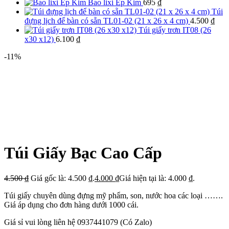
Bao lixi Ép Kim
695
₫
Túi
đựng lịch để bàn có sẵn TL01-02 (21 x 26 x 4 cm)
4.500
₫
Túi giấy trơn IT08 (26
x30 x12)
6.100
₫
-11%
Túi Giấy Bạc Cao Cấp
4.500
₫
Giá gốc là: 4.500 ₫.
4.000
₫
Giá hiện tại là: 4.000 ₫.
Túi giấy chuyên dùng đựng mỹ phẩm, son, nước hoa các loại …….
Giá áp dụng cho đơn hàng dưới 1000 cái.
Giá sỉ vui lòng liên hệ 0937441079 (Có Zalo)