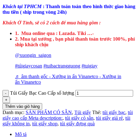
Khách tại TPHCM
: Thanh toán toán theo hình thức giao hàng
thu tiền ( ship trong vòng 24h)
Khách Ở Tỉnh, sẽ có 2 cách để mua hàng gồm :
1. Mua online qua : Lazada. Tiki …-
2. Mua tại xưởng , bạn phải thanh toán trước 100%, phí
ship khách chịu
@xuongin_saigon
#túigiaycosan
#tuibactrangguong
#tuigiay
♬ âm thanh gốc - Xưởng in ấn Vinanetco - Xưởng in
ấn Vinanetco
Túi Giấy Bạc Cao Cấp số lượng
Thêm vào giỏ hàng
Danh mục:
SẢN PHẨM CÓ SẴN
,
Túi giấy
Thẻ:
túi giấy bạc
,
túi
giấy cao cấp Meta description:
,
túi giấy có sẵn
,
túi giấy giá rẻ
,
túi
giấy không in
,
túi giấy shop
,
túi giấy đựng quà
Mô tả