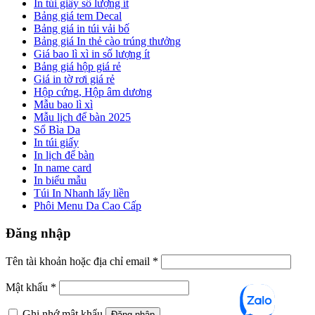
In túi giấy số lượng ít
Bảng giá tem Decal
Bảng giá in túi vải bố
Bảng giá In thẻ cào trúng thưởng
Giá bao lì xì in số lượng ít
Bảng giá hộp giá rẻ
Giá in tờ rơi giá rẻ
Hộp cứng, Hộp âm dương
Mẫu bao lì xì
Mẫu lịch để bàn 2025
Sổ Bìa Da
In túi giấy
In lịch để bàn
In name card
In biểu mẫu
Túi In Nhanh lấy liền
Phôi Menu Da Cao Cấp
Đăng nhập
Tên tài khoản hoặc địa chỉ email
*
Mật khẩu
*
Ghi nhớ mật khẩu
Đăng nhập