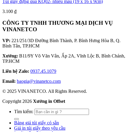
Túi giấy đựng quà KQ02- nhiều màu (19 x 16 x 9cm)
3.100
₫
CÔNG TY TNHH THƯƠNG MẠI DỊCH VỤ
VINANETCO
VP:
221/251/3D Đường Bình Thành, P. Bình Hưng Hòa B, Q.
Bình Tân, TP.HCM
Xưởng:
B11/9Y Võ Văn Vân, Ấp 2A, Vĩnh Lộc B, Bình Chánh,
TP.HCM
Liên hệ Zalo:
0937.45.1079
Email:
baogia@vinanetco.com
© 2025 VINANETCO. All Rights Reserved.
Copyright
2026
Xưởng in Offset
Tìm kiếm:
Bảng giá túi giấy có sẵn
Giá in túi giấy theo yêu cầu