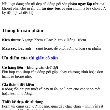
Nếu bạn đang cần túi đẹp để đóng gói sản phẩm
ngay lập tức
mà
không phải chờ in ấn, thì
túi giấy bạc có sẵn
chính là lựa chọn cực
kỳ tiện lợi và tiết kiệm.
Thông tin sản phẩm
Kích thước
Ngang: 22cm xCao: 21cm x Hông: 16cm
Màu sắc:
Bạc ánh – sang trọng, dễ phối với mọi loại sản phẩm
Ưu điểm của
túi giấy có sẵn
Có hàng liền – không cần chờ đợi
Phù hợp cho shop cần đóng gói gấp, chạy chương trình hoặc đơn
hàng số lượng nhỏ.
Giá thành tiết kiệm
Không tốn chi phí thiết kế hay in ấn, phù hợp cho các shop mới
hoặc test thị trường.
Thiết kế đẹp, dễ sử dụng
Form túi cứng cáp, đứng dáng, quai dây chắc chắn – nhìn vẫn rất