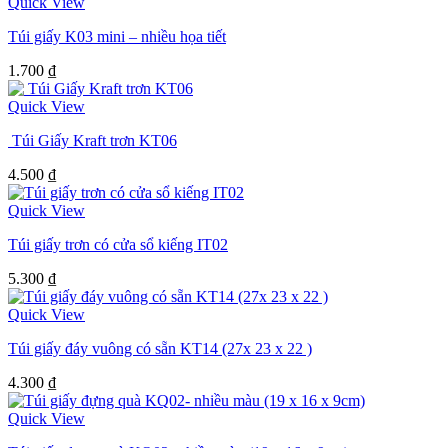
Quick View
Túi giấy K03 mini – nhiều họa tiết
1.700
₫
Quick View
Túi Giấy Kraft trơn KT06
4.500
₫
Quick View
Túi giấy trơn có cửa sổ kiếng IT02
5.300
₫
Quick View
Túi giấy đáy vuông có sẵn KT14 (27x 23 x 22 )
4.300
₫
Quick View