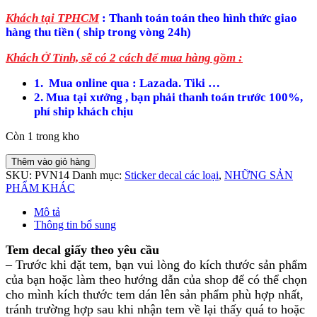
Khách tại TPHCM
: Thanh toán toán theo hình thức giao
hàng thu tiền ( ship trong vòng 24h)
Khách Ở Tỉnh, sẽ có 2 cách để mua hàng gồm
:
1. Mua online qua : Lazada. Tiki …
2. Mua tại xưởng , bạn phải thanh toán trước 100%,
phí ship khách chịu
Còn 1 trong kho
Thêm vào giỏ hàng
SKU:
PVN14
Danh mục:
Sticker decal các loại
,
NHỮNG SẢN
PHẨM KHÁC
Mô tả
Thông tin bổ sung
Tem decal giấy theo yêu cầu
– Trước khi đặt tem, bạn vui lòng đo kích thước sản phẩm
của bạn hoặc làm theo hướng dẫn của shop để có thể chọn
cho mình kích thước tem dán lên sản phẩm phù hợp nhất,
tránh trường hợp sau khi nhận tem về lại thấy quá to hoặc