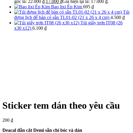
gốc là: 22.000 ₫.
17.000
₫
Giá hiện tại là: 17.000 ₫.
Bao lixi Ép Kim
695
₫
Túi
đựng lịch để bàn có sẵn TL01-02 (21 x 26 x 4 cm)
4.500
₫
Túi giấy trơn IT08 (26
x30 x12)
6.100
₫
Sticker tem dán theo yêu cầu
200
₫
Deacal đẵn cắt Demi sẵn chỉ bóc và dán