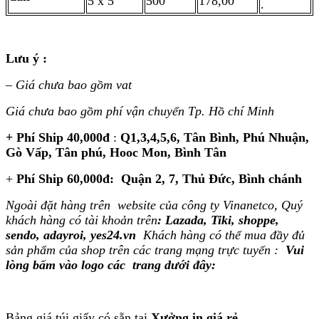
5 x 5
500
178,00
.
Lưu ý :
–
Giá chưa bao gồm vat
Giá chưa bao gồm phí vận chuyển Tp. Hồ chí Minh
+ Phí Ship 40,000đ
:
Q1,3,4,5,6, Tân Bình, Phú Nhuận,
Gò Vấp, Tân phú, Hooc Mon, Bình Tân
+
Phí Ship 60,000đ: Quận 2, 7, Thủ Đức, Bình chánh
Ngoài đặt hàng trên website của công ty Vinanetco, Quý
khách hàng có tài khoản trên
: Lazada, Tiki, shoppe,
sendo, adayroi, yes24.vn
Khách hàng
có
thể mua đầy đủ
sản phẩm của shop trên các trang mạng trực tuyến :
Vui
lòng bấm vào logo các trang dưới đây:
Bảng giá túi giấy có sẵn tại
Xưởng in giá rẻ