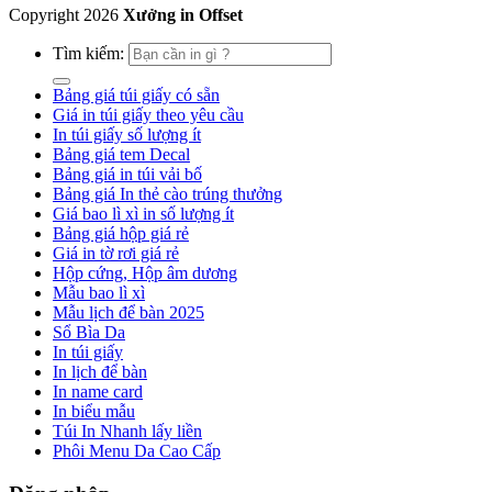
Copyright
2026
Xưởng in Offset
Tìm kiếm:
Bảng giá túi giấy có sẵn
Giá in túi giấy theo yêu cầu
In túi giấy số lượng ít
Bảng giá tem Decal
Bảng giá in túi vải bố
Bảng giá In thẻ cào trúng thưởng
Giá bao lì xì in số lượng ít
Bảng giá hộp giá rẻ
Giá in tờ rơi giá rẻ
Hộp cứng, Hộp âm dương
Mẫu bao lì xì
Mẫu lịch để bàn 2025
Sổ Bìa Da
In túi giấy
In lịch để bàn
In name card
In biểu mẫu
Túi In Nhanh lấy liền
Phôi Menu Da Cao Cấp