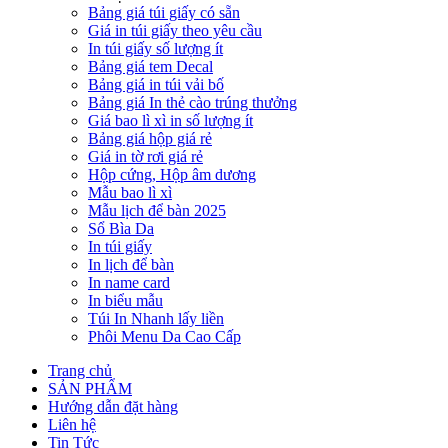
Bảng giá túi giấy có sẵn
Giá in túi giấy theo yêu cầu
In túi giấy số lượng ít
Bảng giá tem Decal
Bảng giá in túi vải bố
Bảng giá In thẻ cào trúng thưởng
Giá bao lì xì in số lượng ít
Bảng giá hộp giá rẻ
Giá in tờ rơi giá rẻ
Hộp cứng, Hộp âm dương
Mẫu bao lì xì
Mẫu lịch để bàn 2025
Sổ Bìa Da
In túi giấy
In lịch để bàn
In name card
In biểu mẫu
Túi In Nhanh lấy liền
Phôi Menu Da Cao Cấp
Trang chủ
SẢN PHẨM
Hướng dẫn đặt hàng
Liên hệ
Tin Tức