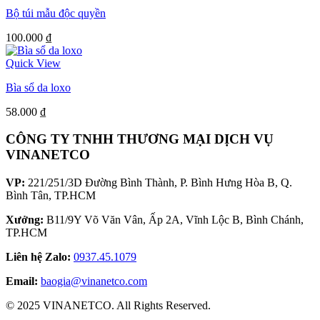
Bộ túi mẫu độc quyền
100.000
₫
Quick View
Bìa sổ da loxo
58.000
₫
CÔNG TY TNHH THƯƠNG MẠI DỊCH VỤ
VINANETCO
VP:
221/251/3D Đường Bình Thành, P. Bình Hưng Hòa B, Q.
Bình Tân, TP.HCM
Xưởng:
B11/9Y Võ Văn Vân, Ấp 2A, Vĩnh Lộc B, Bình Chánh,
TP.HCM
Liên hệ Zalo:
0937.45.1079
Email:
baogia@vinanetco.com
© 2025 VINANETCO. All Rights Reserved.