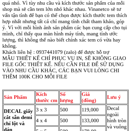
quá nhỏ. Vì tùy nhu cầu và kích thước sản phẩm của mỗi
shop mà sẽ cần tem lớn nhỏ khác nhau. Vinanetco sẽ tư
vấn tận tình để bạn có thể chọn được kích thước tem thích
hợp nhất nhưng tất cả chỉ mang tính chất tham khảo, góp
ý. Vì với mỗi hình ảnh sản phẩm các bạn cung cấp cho tụi
mình, chỉ thấy qua màn hình máy tính, mang tính ước
lượng, thì không thể nào biết chính xác tem có vừa hay
không.
Khách liên hệ : 0937441079 (zalo) để được hỗ trợ
MẪU THIẾT KẾ CHỈ PHỤC VỤ IN, SẼ KHÔNG GIAO
FILE GỐC THIẾT KẾ. NẾU CẦN FILE ĐỂ SỬ DỤNG
VÀO NHU CẦU KHÁC, CÁC BẠN VUI LÒNG CHI
THÊM 100K CHO MỖI FILE
Kích
Số
Giá
Sản Phẩm
Lưu ý
thước cm
lượng
(đồng)
Decal
3 x 3
500
119,000
DECAL giấy
ngoài
cắt sẵn demi
4 x 4
500
133,000
hình tròn
chỉ lột và
và vuông
dán