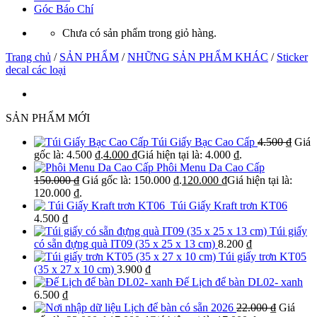
Góc Báo Chí
Chưa có sản phẩm trong giỏ hàng.
Trang chủ
/
SẢN PHẨM
/
NHỮNG SẢN PHẨM KHÁC
/
Sticker
decal các loại
SẢN PHẨM MỚI
Túi Giấy Bạc Cao Cấp
4.500
₫
Giá
gốc là: 4.500 ₫.
4.000
₫
Giá hiện tại là: 4.000 ₫.
Phôi Menu Da Cao Cấp
150.000
₫
Giá gốc là: 150.000 ₫.
120.000
₫
Giá hiện tại là:
120.000 ₫.
Túi Giấy Kraft trơn KT06
4.500
₫
Túi giấy
có sẵn đựng quà IT09 (35 x 25 x 13 cm)
8.200
₫
Túi giấy trơn KT05
(35 x 27 x 10 cm)
3.900
₫
Đế Lịch để bàn DL02- xanh
6.500
₫
Lịch để bàn có sẵn 2026
22.000
₫
Giá