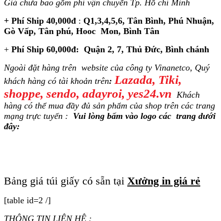
Giá chưa bao gồm phí vận chuyển Tp. Hồ chí Minh
+ Phí Ship 40,000đ
:
Q1,3,4,5,6, Tân Bình, Phú Nhuận,
Gò Vấp, Tân phú, Hooc Mon, Bình Tân
+
Phí Ship 60,000đ: Quận 2, 7, Thủ Đức, Bình chánh
Ngoài đặt hàng trên website của công ty Vinanetco, Quý
Lazada, Tiki,
khách hàng có tài khoản trên
:
shoppe, sendo, adayroi, yes24.vn
Khách
hàng
có
thể mua đầy đủ sản phẩm của shop trên các trang
mạng trực tuyến :
Vui lòng bấm vào logo các trang dưới
đây:
Bảng giá túi giấy có sẵn tại
Xưởng in giá rẻ
[table id=2 /]
THÔNG TIN LIÊN HỆ :