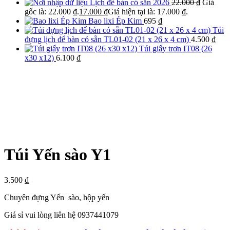
Lịch để bàn có sẵn 2026
22.000
₫
Giá
gốc là: 22.000 ₫.
17.000
₫
Giá hiện tại là: 17.000 ₫.
Bao lixi Ép Kim
695
₫
Túi
đựng lịch để bàn có sẵn TL01-02 (21 x 26 x 4 cm)
4.500
₫
Túi giấy trơn IT08 (26
x30 x12)
6.100
₫
Túi Yến sào Y1
3.500
₫
Chuyên đựng Yến sào, hộp yến
Giá sỉ vui lòng liên hệ 0937441079