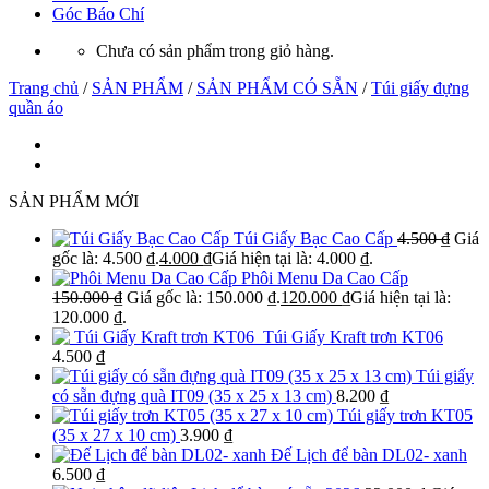
Góc Báo Chí
Chưa có sản phẩm trong giỏ hàng.
Trang chủ
/
SẢN PHẨM
/
SẢN PHẨM CÓ SẴN
/
Túi giấy đựng
quần áo
SẢN PHẨM MỚI
Túi Giấy Bạc Cao Cấp
4.500
₫
Giá
gốc là: 4.500 ₫.
4.000
₫
Giá hiện tại là: 4.000 ₫.
Phôi Menu Da Cao Cấp
150.000
₫
Giá gốc là: 150.000 ₫.
120.000
₫
Giá hiện tại là:
120.000 ₫.
Túi Giấy Kraft trơn KT06
4.500
₫
Túi giấy
có sẵn đựng quà IT09 (35 x 25 x 13 cm)
8.200
₫
Túi giấy trơn KT05
(35 x 27 x 10 cm)
3.900
₫
Đế Lịch để bàn DL02- xanh
6.500
₫