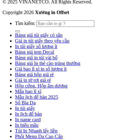
© 2025 VINANETCO. All Rights Reserved.
Copyright
2026
Xưởng in Offset
Tìm kiếm:
Bảng giá túi giấy có sẵn
Giá in túi giấy theo yêu cầu
In túi giấy số lượng ít
Bảng giá tem Decal
Bảng giá in túi vải bố
Bảng giá In thẻ cào trúng thưởng
Giá bao lì xì in số lượng ít
Bảng giá hộp giá rẻ
Giá in tờ rơi giá rẻ
Hộp cứng, Hộp âm dương
Mẫu bao lì xì
Mẫu lịch để bàn 2025
Sổ Bìa Da
In túi giấy
In lịch để bàn
In name card
In biểu mẫu
Túi In Nhanh lấy liền
Phôi Menu Da Cao Cấp