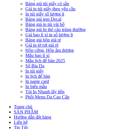
Bảng giá túi giấy có sẵn
Giá in túi giấy theo yêu cầu
In túi giấy số lượng ít
Bảng giá tem Decal
Bảng giá in túi vải bố
Bảng giá In thẻ cào trúng thưởng
Giá bao lì xì in số lượng ít
Bảng giá hộp giá rẻ
Giá in tờ rơi giá rẻ
Hộp cứng, Hộp âm dương
Mẫu bao lì xì
Mẫu lịch để bàn 2025
Sổ Bìa Da
In túi giấy
In lịch để bàn
In name card
In biểu mẫu
Túi In Nhanh lấy liền
Phôi Menu Da Cao Cấp
Trang chủ
SẢN PHẨM
Hướng dẫn đặt hàng
Liên hệ
Tin Tức