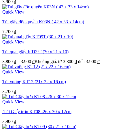
3.900
₫
Quick View
Túi giấy độc quyền K03N ( 42 x 33 x 14cm)
7.700
₫
Quick View
Túi quai giấy KT09T (30 x 21 x 10)
3.800
₫
–
3.900
₫
Khoảng giá: từ 3.800 ₫ đến 3.900 ₫
Quick View
Túi vuông KT12 (21x 22 x 16 cm)
3.700
₫
Quick View
Túi Giấy trơn KT08 -26 x 30 x 12cm
3.900
₫