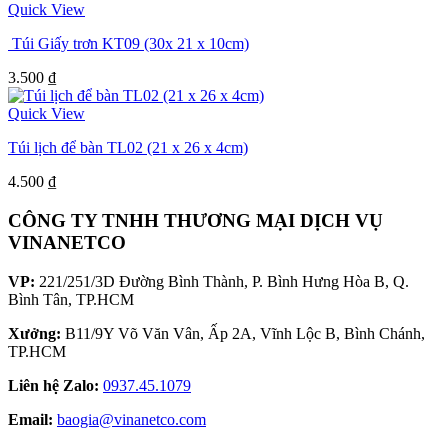
Quick View
Túi Giấy trơn KT09 (30x 21 x 10cm)
3.500
₫
Quick View
Túi lịch để bàn TL02 (21 x 26 x 4cm)
4.500
₫
CÔNG TY TNHH THƯƠNG MẠI DỊCH VỤ
VINANETCO
VP:
221/251/3D Đường Bình Thành, P. Bình Hưng Hòa B, Q.
Bình Tân, TP.HCM
Xưởng:
B11/9Y Võ Văn Vân, Ấp 2A, Vĩnh Lộc B, Bình Chánh,
TP.HCM
Liên hệ Zalo:
0937.45.1079
Email:
baogia@vinanetco.com