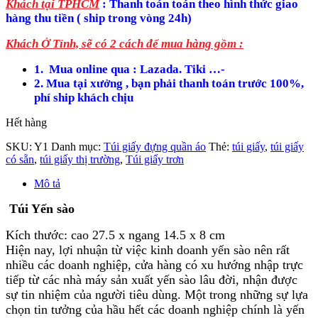
Khách tại TPHCM
: Thanh toán toán theo hình thức giao
hàng thu tiền ( ship trong vòng 24h)
Khách Ở Tỉnh, sẽ có 2 cách để mua hàng gồm
:
1. Mua online qua : Lazada. Tiki …-
2. Mua tại xưởng , bạn phải thanh toán trước 100%,
phí ship khách chịu
Hết hàng
SKU:
Y1
Danh mục:
Túi giấy đựng quần áo
Thẻ:
túi giấy
,
túi giấy
có sẵn
,
túi giấy thị trường
,
Túi giấy trơn
Mô tả
Túi Yến sào
Kích thước: cao 27.5 x ngang 14.5 x 8 cm
Hiện nay, lợi nhuận từ việc kinh doanh yến sào nên rất
nhiều các doanh nghiệp, cửa hàng có xu hướng nhập trực
tiếp từ các nhà máy sản xuất yến sào lâu đời, nhận được
sự tin nhiệm của người tiêu dùng. Một trong những sự lựa
chọn tin tưởng của hầu hết các doanh nghiệp chính là yến