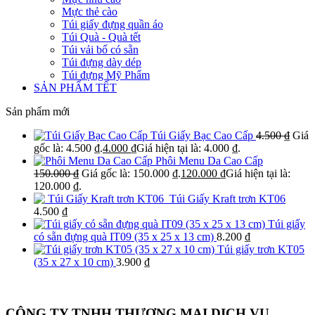
Mực thẻ cào
Túi giấy đựng quần áo
Túi Quà - Quà tết
Túi vải bố có sẵn
Túi đựng dày dép
Túi đựng Mỹ Phẩm
SẢN PHẨM TẾT
Sản phẩm mới
Túi Giấy Bạc Cao Cấp
4.500
₫
Giá
gốc là: 4.500 ₫.
4.000
₫
Giá hiện tại là: 4.000 ₫.
Phôi Menu Da Cao Cấp
150.000
₫
Giá gốc là: 150.000 ₫.
120.000
₫
Giá hiện tại là:
120.000 ₫.
Túi Giấy Kraft trơn KT06
4.500
₫
Túi giấy
có sẵn đựng quà IT09 (35 x 25 x 13 cm)
8.200
₫
Túi giấy trơn KT05
(35 x 27 x 10 cm)
3.900
₫
CÔNG TY TNHH THƯƠNG MẠI DỊCH VỤ