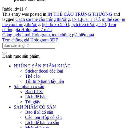
[table id=11 /]
This entry was posted in
IN THẺ CÀO TRÚNG THƯỞNG
and
tagged
Cách soi thẻ cào trúng thưởng
,
IN LỊCH 1 TỜ
,
in thẻ cào
,
in
thẻ cào trúng thưởng
,
lịch lò xo 5 tờ l
,
lịch treo tường 1 tờ
,
Tem
chống giả Hologram 7 màu
.
Công nghệ mới Hologram, tem chống giả hiệu quả
Tem chống giả Hologram 3DF
Danh mục sản phẩm
NHỮNG SẢN PHẨM KHÁC
Sticker decal các loại
Thẻ cào
Túi In Nhanh lấy liền
Sản phẩm có sẵn
Bao Lì Xì
Lịch để bàn
Túi giấy
SẢN PHẨM CÓ SẴN
Bao lì xì có sẵn
Các loại Hộp có sẵn
Lịch để bàn có sẵn
Mực nhũ cào