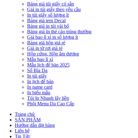
Bảng giá túi giấy có sẵn
Giá in túi giấy theo yêu cầu
In túi giấy số lượng ít
Bảng giá tem Decal
Bảng giá in túi vải bố
Bảng giá In thẻ cào trúng thưởng
Giá bao lì xì in số lượng ít
Bảng giá hộp giá rẻ
Giá in tờ rơi giá rẻ
Hộp cứng, Hộp âm dương
Mẫu bao lì xì
Mẫu lịch để bàn 2025
Sổ Bìa Da
In túi giấy
In lịch để bàn
In name card
In biểu mẫu
Túi In Nhanh lấy liền
Phôi Menu Da Cao Cấp
Trang chủ
SẢN PHẨM
Hướng dẫn đặt hàng
Liên hệ
Tin Tức