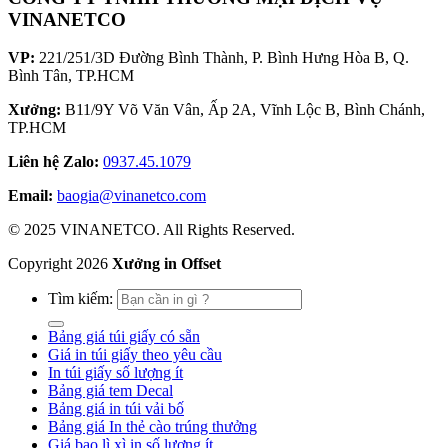
VINANETCO
VP:
221/251/3D Đường Bình Thành, P. Bình Hưng Hòa B, Q.
Bình Tân, TP.HCM
Xưởng:
B11/9Y Võ Văn Vân, Ấp 2A, Vĩnh Lộc B, Bình Chánh,
TP.HCM
Liên hệ Zalo:
0937.45.1079
Email:
baogia@vinanetco.com
© 2025 VINANETCO. All Rights Reserved.
Copyright
2026
Xưởng in Offset
Tìm kiếm:
Bảng giá túi giấy có sẵn
Giá in túi giấy theo yêu cầu
In túi giấy số lượng ít
Bảng giá tem Decal
Bảng giá in túi vải bố
Bảng giá In thẻ cào trúng thưởng
Giá bao lì xì in số lượng ít