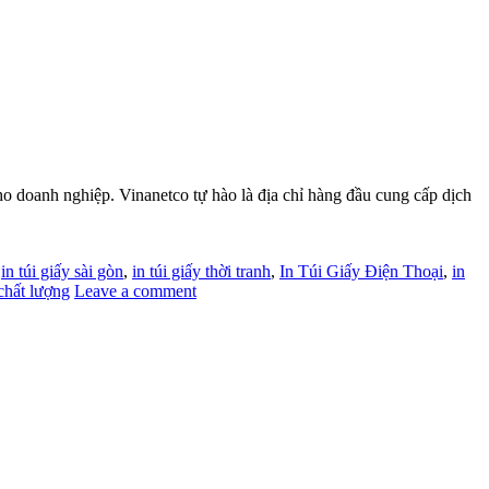
ho doanh nghiệp. Vinanetco tự hào là địa chỉ hàng đầu cung cấp dịch
,
in túi giấy sài gòn
,
in túi giấy thời tranh
,
In Túi Giấy Điện Thoại
,
in
 chất lượng
Leave a comment