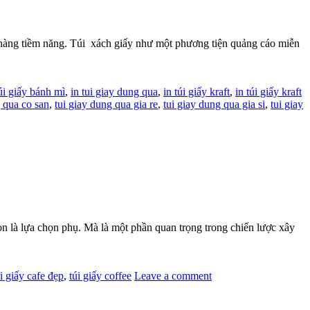
h hàng tiềm năng. Túi xách giấy như một phương tiện quảng cáo miễn
túi giấy bánh mì
,
in tui giay dung qua
,
in túi giấy kraft
,
in túi giấy kraft
g qua co san
,
tui giay dung qua gia re
,
tui giay dung qua gia si
,
tui giay
òn là lựa chọn phụ. Mà là một phần quan trọng trong chiến lược xây
úi giấy cafe đẹp
,
túi giấy coffee
Leave a comment