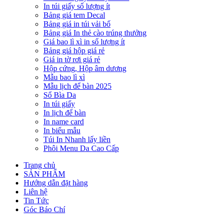
In túi giấy số lượng ít
Bảng giá tem Decal
Bảng giá in túi vải bố
Bảng giá In thẻ cào trúng thưởng
Giá bao lì xì in số lượng ít
Bảng giá hộp giá rẻ
Giá in tờ rơi giá rẻ
Hộp cứng, Hộp âm dương
Mẫu bao lì xì
Mẫu lịch để bàn 2025
Sổ Bìa Da
In túi giấy
In lịch để bàn
In name card
In biểu mẫu
Túi In Nhanh lấy liền
Phôi Menu Da Cao Cấp
Trang chủ
SẢN PHẨM
Hướng dẫn đặt hàng
Liên hệ
Tin Tức
Góc Báo Chí