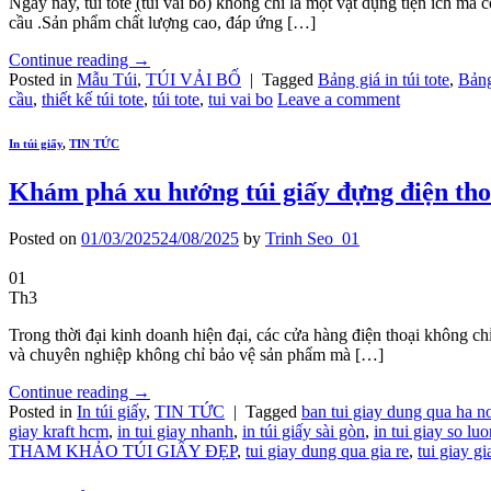
Ngày nay, túi tote ̣(túi vải bố) không chỉ là một vật dụng tiện ích mà
cầu .Sản phẩm chất lượng cao, đáp ứng […]
Continue reading
→
Posted in
Mẫu Túi
,
TÚI VẢI BỐ
|
Tagged
Bảng giá in túi tote
,
Bảng
cầu
,
thiết kế túi tote
,
túi tote
,
tui vai bo
Leave a comment
In túi giấy
,
TIN TỨC
Khám phá xu hướng túi giấy đựng điện tho
Posted on
01/03/2025
24/08/2025
by
Trinh Seo_01
01
Th3
Trong thời đại kinh doanh hiện đại, các cửa hàng điện thoại không ch
và chuyên nghiệp không chỉ bảo vệ sản phẩm mà […]
Continue reading
→
Posted in
In túi giấy
,
TIN TỨC
|
Tagged
ban tui giay dung qua ha n
giay kraft hcm
,
in tui giay nhanh
,
in túi giấy sài gòn
,
in tui giay so luo
THAM KHẢO TÚI GIẤY ĐẸP
,
tui giay dung qua gia re
,
tui giay gi