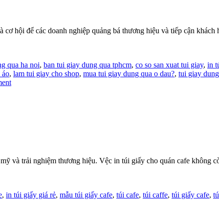
n là cơ hội để các doanh nghiệp quảng bá thương hiệu và tiếp cận khác
ng qua ha noi
,
ban tui giay dung qua tphcm
,
co so san xuat tui giay
,
in 
 áo
,
lam tui giay cho shop
,
mua tui giay dung qua o dau?
,
tui giay dun
ment
mỹ và trải nghiệm thương hiệu. Vệc in túi giấy cho quán cafe không c
e
,
in túi giấy giá rẻ
,
mẫu túi giấy cafe
,
túi cafe
,
túi caffe
,
túi giấy cafe
,
t