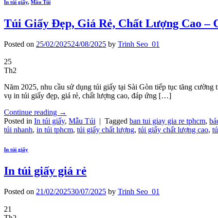
In túi giấy
,
Mẫu Túi
Túi Giấy Đẹp, Giá Rẻ, Chất Lượng Cao – 
Posted on
25/02/2025
24/08/2025
by
Trinh Seo_01
25
Th2
Năm 2025, nhu cầu sử dụng túi giấy tại Sài Gòn tiếp tục tăng cường 
vụ in túi giấy đẹp, giá rẻ, chất lượng cao, đáp ứng […]
Continue reading
→
Posted in
In túi giấy
,
Mẫu Túi
|
Tagged
ban tui giay gia re tphcm
,
báo
túi nhanh
,
in túi tphcm
,
túi giấy chất lượng
,
túi giấy chất lượng cao
,
t
In túi giấy
In túi giấy giá rẻ
Posted on
21/02/2025
30/07/2025
by
Trinh Seo_01
21
Th2