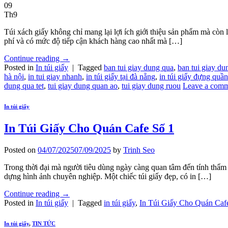
09
Th9
Túi xách giấy không chỉ mang lại lợi ích giới thiệu sản phẩm mà cò
phí và có mức độ tiếp cận khách hàng cao nhất mà […]
Continue reading
→
Posted in
In túi giấy
|
Tagged
ban tui giay dung qua
,
ban tui giay du
hà nội
,
in tui giay nhanh
,
in túi giấy tại đà nẵng
,
in túi giấy đựng quần
dung qua tet
,
tui giay dung quan ao
,
tui giay dung ruou
Leave a com
In túi giấy
In Túi Giấy Cho Quán Cafe Số 1
Posted on
04/07/2025
07/09/2025
by
Trinh Seo
Trong thời đại mà người tiêu dùng ngày càng quan tâm đến tính thẩm 
dựng hình ảnh chuyên nghiệp. Một chiếc túi giấy đẹp, có in […]
Continue reading
→
Posted in
In túi giấy
|
Tagged
in túi giấy
,
In Túi Giấy Cho Quán Caf
In túi giấy
,
TIN TỨC