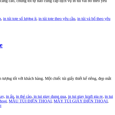
 càng cao, chúng tôi tự hào cung cấp dịch vụ in túi vải bố theo yêu
n
,
in túi tote số lượng ít
,
in túi tote theo yêu cầu
,
in túi vả bố theo yêu
e
tượng tốt với khách hàng. Một chiếc túi giấy thiết kế riêng, đẹp mắt
iay
,
in ấn
,
in thẻ cào
,
in tui giay dung qua
,
in tui giay kraft gia re
,
in tui
hoại
,
MẪU TÚI ĐIỆN THOẠI
,
MẪY TÚI GIẤY ĐIỆN THOẠI
,
t