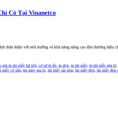
Chỉ Có Tại Vinanetco
tính thân thiện với môi trường và khả năng nâng cao tầm thương hiệu c
 giá in túi giấy hà nội
,
cơ sở in ấn
,
in dẹp
,
in túi giấy
,
in túi giấy giá rẻ
úi giấy có sẵn
,
tui giay gia re
,
túi giấy sài gòn
,
túi giấy đẹp
,
túi giấy đẹp