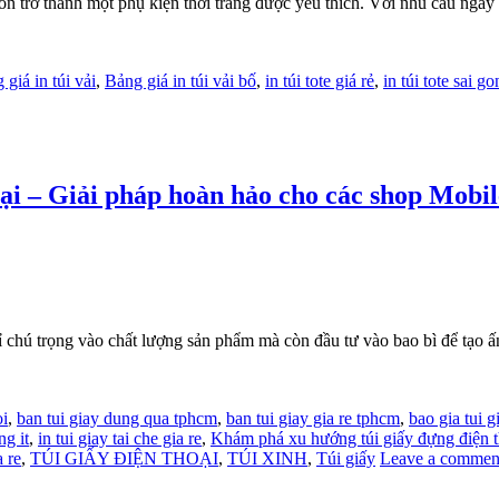
 còn trở thành một phụ kiện thời trang được yêu thích. Với nhu cầu ngày
 giá in túi vải
,
Bảng giá in túi vải bố
,
in túi tote giá rẻ
,
in túi tote sai go
ại – Giải pháp hoàn hảo cho các shop Mobil
ỉ chú trọng vào chất lượng sản phẩm mà còn đầu tư vào bao bì để tạo ấn 
oi
,
ban tui giay dung qua tphcm
,
ban tui giay gia re tphcm
,
bao gia tui g
ng it
,
in tui giay tai che gia re
,
Khám phá xu hướng túi giấy đựng điện t
a re
,
TÚI GIẤY ĐIỆN THOẠI
,
TÚI XINH
,
Túi giấy
Leave a commen