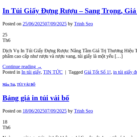
In Túi Giấy Đựng Rượu – Sang Trọng, Giá 
Posted on
25/06/2025
07/09/2025
by
Trinh Seo
25
Th6
Dịch Vụ In Túi Giấy Đựng Rượu: Nâng Tầm Giá Trị Thương Hiệu Tron
phẩm cao cấp như rượu và rượu vang, túi giấy là một yếu […]
Continue reading
→
Posted in
In túi giấy
,
TIN TỨC
|
Tagged
Giá Tốt Số 1!
,
in túi giấy 
Mẫu Túi
,
TÚI VẢI BỐ
Bảng giá in túi vải bố
Posted on
18/06/2025
07/09/2025
by
Trinh Seo
18
Th6