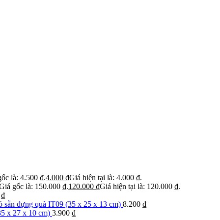
ốc là: 4.500 ₫.
4.000
₫
Giá hiện tại là: 4.000 ₫.
Giá gốc là: 150.000 ₫.
120.000
₫
Giá hiện tại là: 120.000 ₫.
0
₫
ó sẵn đựng quà IT09 (35 x 25 x 13 cm)
8.200
₫
35 x 27 x 10 cm)
3.900
₫