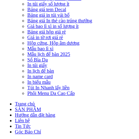
In túi giấy số lượng ít
Bảng giá tem Decal
Bảng giá in túi vải bố
Bảng giá In thẻ cào trúng thưởng
Giá bao lì xì in số lượng ít
Bảng giá hộp giá rẻ
Giá in tờ rơi giá rẻ
Hộp cứng, Hộp âm dương
Mẫu bao lì xì
Mẫu lịch để bàn 2025
Sổ Bìa Da
In túi giấy
In lịch để bàn
In name card
In biểu mẫu
Túi In Nhanh lấy liền
Phôi Menu Da Cao Cấp
Trang chủ
SẢN PHẨM
Hướng dẫn đặt hàng
Liên hệ
Tin Tức
Góc Báo Chí