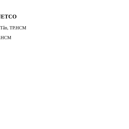
NETCO
h Tân, TP.HCM
TP.HCM