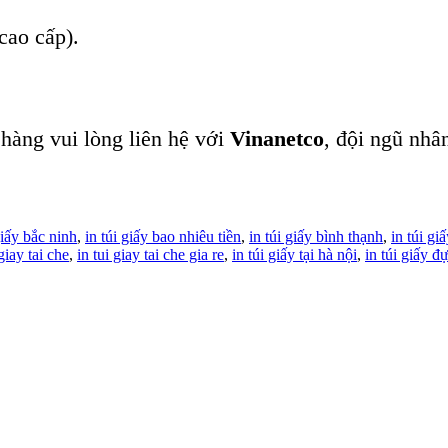
cao cấp).
 hàng vui lòng liên hệ với
Vinanetco
, đội ngũ nhâ
giấy bắc ninh
,
in túi giấy bao nhiêu tiền
,
in túi giấy bình thạnh
,
in túi gi
 giay tai che
,
in tui giay tai che gia re
,
in túi giấy tại hà nội
,
in túi giấy 