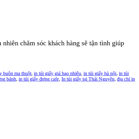
n nhiên chăm sóc khách hàng sẽ tận tình giúp
ấy buôn ma thuột
,
in túi giấy giá bao nhiêu
,
in túi giấy hà nội
,
in túi
đựng bánh
,
in túi giấy đựng cafe
,
In túi giấy tại Thái Nguyên
,
địa chỉ in