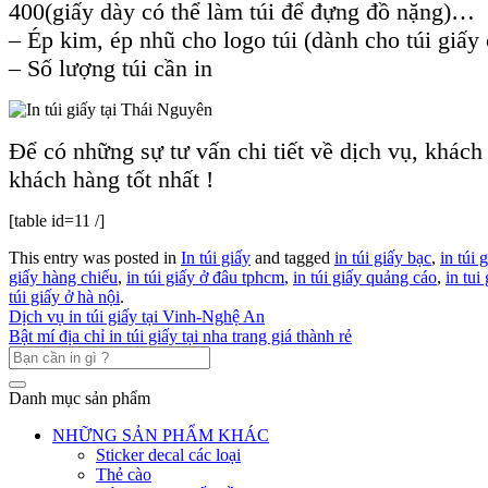
400(giấy dày có thể làm túi để đựng đồ nặng)…
– Ép kim, ép nhũ cho logo túi (dành cho túi giấy 
– Số lượng túi cần in
Để có những sự tư vấn chi tiết về dịch vụ, khách
khách hàng tốt nhất !
[table id=11 /]
This entry was posted in
In túi giấy
and tagged
in túi giấy bạc
,
in túi 
giấy hàng chiếu
,
in túi giấy ở đâu tphcm
,
in túi giấy quảng cáo
,
in tui
túi giấy ở hà nội
.
Dịch vụ in túi giấy tại Vinh-Nghệ An
Bật mí địa chỉ in túi giấy tại nha trang giá thành rẻ
Danh mục sản phẩm
NHỮNG SẢN PHẨM KHÁC
Sticker decal các loại
Thẻ cào