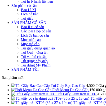
Túi In Nhanh lấy liền
Sản phẩm có sẵn
Bao Lì Xì
Lịch để bàn
Túi giấy
SẢN PHẨM CÓ SẴN
Bao lì xì có sẵn
Các loại Hộp có sẵn
Lịch để bàn có sẵn
Mực nhũ cào
Mực thẻ cào
Túi giấy đựng quần áo
Túi Quà - Quà tết
Túi vải bố có sẵn
Túi đựng dày dép
Túi đựng Mỹ Phẩm
SẢN PHẨM TẾT
Sản phẩm mới
Túi Giấy Bạc Cao Cấp
4.500
₫
Giá g
Phôi Menu Da Cao Cấp
150.000
₫
Túi Giấy Kraft trơn KT06
4.50
Túi giấy c
Túi giấy trơn KT05 (