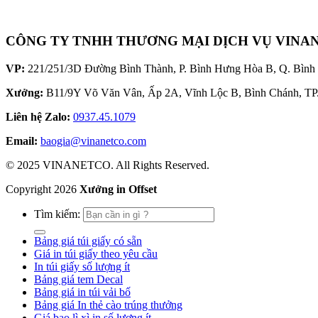
CÔNG TY TNHH THƯƠNG MẠI DỊCH VỤ VINA
VP:
221/251/3D Đường Bình Thành, P. Bình Hưng Hòa B, Q. Bìn
Xưởng:
B11/9Y Võ Văn Vân, Ấp 2A, Vĩnh Lộc B, Bình Chánh, 
Liên hệ Zalo:
0937.45.1079
Email:
baogia@vinanetco.com
© 2025 VINANETCO. All Rights Reserved.
Copyright
2026
Xưởng in Offset
Tìm kiếm:
Bảng giá túi giấy có sẵn
Giá in túi giấy theo yêu cầu
In túi giấy số lượng ít
Bảng giá tem Decal
Bảng giá in túi vải bố
Bảng giá In thẻ cào trúng thưởng
Giá bao lì xì in số lượng ít