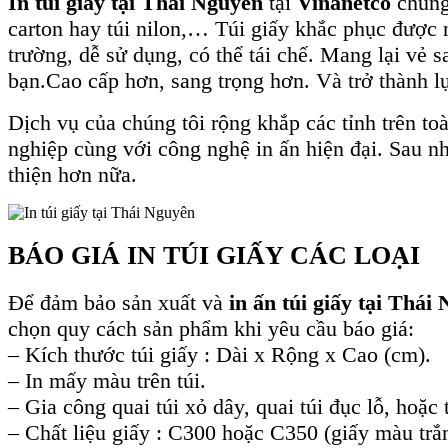
In túi giấy tại Thái Nguyên
tại
Vinanetco
chúng
carton hay túi nilon,… Túi giấy khắc phục được n
trường, dễ sử dụng, có thể tái chế. Mang lại vẻ 
bạn.Cao cấp hơn, sang trọng hơn. Và trở thành l
Dịch vụ của chúng tôi rộng khắp các tỉnh trên
nghiệp cùng với công nghệ in ấn hiện đại. Sau n
thiện hơn nữa.
BÁO GIÁ IN TÚI GIẤY CÁC LOẠI
Để đảm bảo sản xuất và
in ấn túi giấy tại Thái
chọn quy cách sản phẩm khi yêu cầu báo giá:
– Kích thước túi giấy : Dài x Rộng x Cao (cm).
– In mấy màu trên túi.
– Gia công quai túi xỏ dây, quai túi đục lỗ, hoặc
– Chất liệu giấy : C300 hoặc C350 (giấy màu trắn