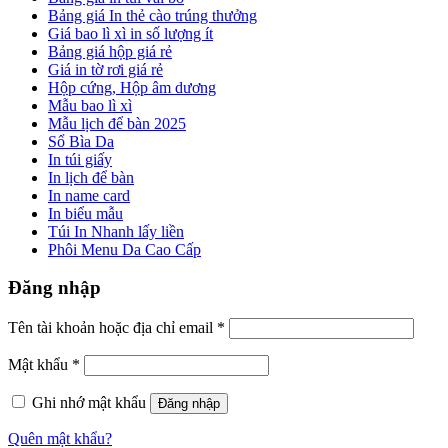
Bảng giá In thẻ cào trúng thưởng
Giá bao lì xì in số lượng ít
Bảng giá hộp giá rẻ
Giá in tờ rơi giá rẻ
Hộp cứng, Hộp âm dương
Mẫu bao lì xì
Mẫu lịch để bàn 2025
Sổ Bìa Da
In túi giấy
In lịch để bàn
In name card
In biểu mẫu
Túi In Nhanh lấy liền
Phôi Menu Da Cao Cấp
Đăng nhập
Tên tài khoản hoặc địa chỉ email
*
Mật khẩu
*
Ghi nhớ mật khẩu
Đăng nhập
Quên mật khẩu?