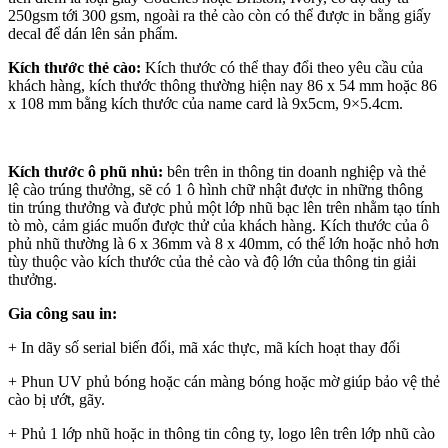
250gsm tới 300 gsm, ngoài ra thẻ cào còn có thể được in bằng giấy
decal để dán lên sản phẩm.
Kích thước thẻ cào:
Kích thước có thể thay đổi theo yêu cầu của
khách hàng, kích thước thông thường hiện nay 86 x 54 mm hoặc 86
x 108 mm bằng kích thước của name card là 9x5cm, 9×5.4cm.
Kích thước ô phũ nhủ:
bên trên in thông tin doanh nghiệp và thẻ
lệ cào trúng thưởng, sẽ có 1 ô hình chữ nhật được in những thông
tin trúng thưởng và được phủ một lớp nhũ bạc lên trên nhằm tạo tính
tò mò, cảm giác muốn được thử của khách hàng. Kích thước của ô
phủ nhũ thường là 6 x 36mm và 8 x 40mm, có thể lớn hoặc nhỏ hơn
tùy thuộc vào kích thước của thẻ cào và độ lớn của thông tin giải
thưởng.
Gia công sau in:
+ In dãy số serial biến đổi, mã xác thực, mã kích hoạt thay đổi
+ Phun UV phủ bóng hoặc cán màng bóng hoặc mờ giúp bảo vệ thẻ
cào bị ướt, gãy.
+ Phủ 1 lớp nhũ hoặc in thông tin công ty, logo lên trên lớp nhũ cào