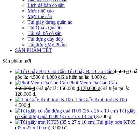
Lịch để bàn có sẵn
Mực nhũ cào
Mực thẻ cào
Túi giấy đựng quần áo
Túi Quà - Quà tết
Túi vải bố có sẵn
Túi đựng dày dép
Túi đựng Mỹ Phẩm
SẢN PHẨM TẾT
Sản phẩm mới
Túi Giấy Bạc Cao Cấp
4.500
₫
Giá
gốc là: 4.500 ₫.
4.000
₫
Giá hiện tại là: 4.000 ₫.
Phôi Menu Da Cao Cấp
150.000
₫
Giá gốc là: 150.000 ₫.
120.000
₫
Giá hiện tại là:
120.000 ₫.
Túi Giấy Kraft trơn KT06
4.500
₫
Túi giấy
có sẵn đựng quà IT09 (35 x 25 x 13 cm)
8.200
₫
Túi giấy trơn KT05
(35 x 27 x 10 cm)
3.900
₫