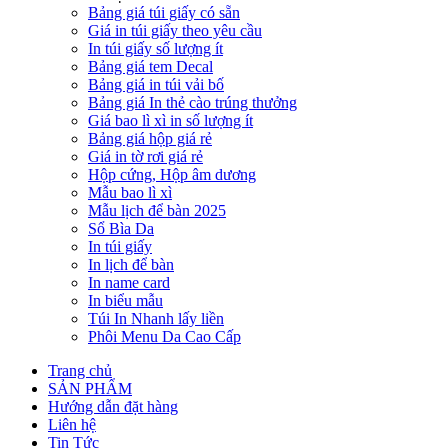
Bảng giá túi giấy có sẵn
Giá in túi giấy theo yêu cầu
In túi giấy số lượng ít
Bảng giá tem Decal
Bảng giá in túi vải bố
Bảng giá In thẻ cào trúng thưởng
Giá bao lì xì in số lượng ít
Bảng giá hộp giá rẻ
Giá in tờ rơi giá rẻ
Hộp cứng, Hộp âm dương
Mẫu bao lì xì
Mẫu lịch để bàn 2025
Sổ Bìa Da
In túi giấy
In lịch để bàn
In name card
In biểu mẫu
Túi In Nhanh lấy liền
Phôi Menu Da Cao Cấp
Trang chủ
SẢN PHẨM
Hướng dẫn đặt hàng
Liên hệ
Tin Tức