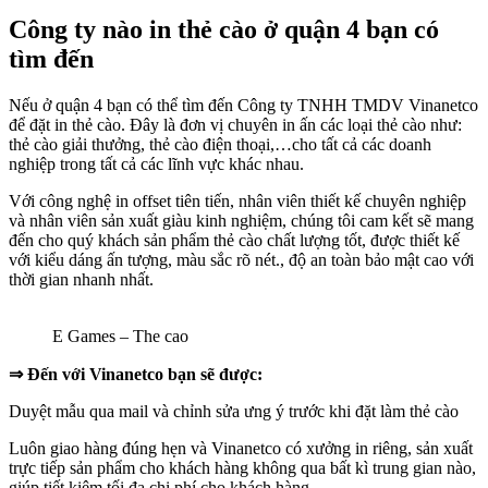
Công ty nào in thẻ cào ở quận 4 bạn có
tìm đến
Nếu ở quận 4 bạn có thể tìm đến Công ty TNHH TMDV Vinanetco
để đặt in thẻ cào. Đây là đơn vị chuyên in ấn các loại thẻ cào như:
thẻ cào giải thưởng, thẻ cào điện thoại,…cho tất cả các doanh
nghiệp trong tất cả các lĩnh vực khác nhau.
Với công nghệ in offset tiên tiến, nhân viên thiết kế chuyên nghiệp
và nhân viên sản xuất giàu kinh nghiệm, chúng tôi cam kết sẽ mang
đến cho quý khách sản phẩm thẻ cào chất lượng tốt, được thiết kế
với kiểu dáng ấn tượng, màu sắc rõ nét., độ an toàn bảo mật cao với
thời gian nhanh nhất.
E Games – The cao
⇒ Đến với Vinanetco bạn sẽ được:
Duyệt mẫu qua mail và chỉnh sửa ưng ý trước khi đặt làm thẻ cào
Luôn giao hàng đúng hẹn và Vinanetco có xưởng in riêng, sản xuất
trực tiếp sản phẩm cho khách hàng không qua bất kì trung gian nào,
giúp tiết kiệm tối đa chi phí cho khách hàng.