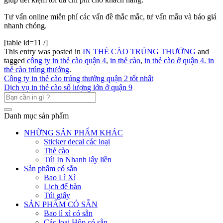
Tư vấn online miễn phí các vấn đề thắc mắc, tư vấn mẫu và báo giá
nhanh chóng.
[table id=11 /]
This entry was posted in
IN THẺ CÀO TRÚNG THƯỞNG
and
tagged
công ty in thẻ cào quận 4
,
in thẻ cào
,
in thẻ cào ở quận 4. in
thẻ cào trúng thưởng
.
Công ty in thẻ cào trúng thưởng quận 2 tốt nhất
Dịch vụ in thẻ cào số lượng lớn ở quận 9
Danh mục sản phẩm
NHỮNG SẢN PHẨM KHÁC
Sticker decal các loại
Thẻ cào
Túi In Nhanh lấy liền
Sản phẩm có sẵn
Bao Lì Xì
Lịch để bàn
Túi giấy
SẢN PHẨM CÓ SẴN
Bao lì xì có sẵn
Các loại Hộp có sẵn