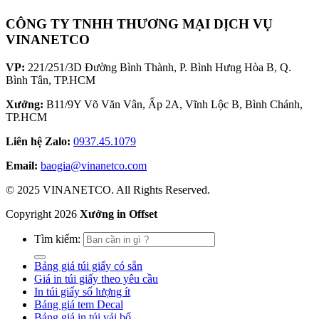
CÔNG TY TNHH THƯƠNG MẠI DỊCH VỤ
VINANETCO
VP:
221/251/3D Đường Bình Thành, P. Bình Hưng Hòa B, Q.
Bình Tân, TP.HCM
Xưởng:
B11/9Y Võ Văn Vân, Ấp 2A, Vĩnh Lộc B, Bình Chánh,
TP.HCM
Liên hệ Zalo:
0937.45.1079
Email:
baogia@vinanetco.com
© 2025 VINANETCO. All Rights Reserved.
Copyright
2026
Xưởng in Offset
Tìm kiếm:
Bảng giá túi giấy có sẵn
Giá in túi giấy theo yêu cầu
In túi giấy số lượng ít
Bảng giá tem Decal
Bảng giá in túi vải bố