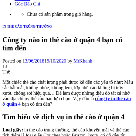
Góc Báo Chí
Chưa có sản phẩm trong giỏ hàng.
IN THẺ CÀO TRÚNG THƯỞNG
Công ty nào in thẻ cào ở quận 4 bạn có
tìm đến
Posted on
13/06/2018
15/10/2020
by
MrKhanh
13
Th6
Một chiếc thẻ cào chất lượng phải được kể đến các yếu tố như: Màu
sắc bắt mắt, không nhòe, không lem, lớp nhũ cào không bị trầy
xướt, chống soi hiệu quả… Để làm được những điều đó tất cả nhờ
vào địa chỉ uy thẻ cào bạn lựa chọn. Vậy đâu là
công ty in thẻ cào
ở quận 4
bạn có tìm đến?
Tìm hiểu về dịch vụ in thẻ cào ở quận 4
Loại giấy:
in thẻ cào trúng thưởng, thẻ cào khuyến mãi và thẻ cào
tích điểm là loại giấy Couches hoặc Briston, Ivory, có độ dày từ